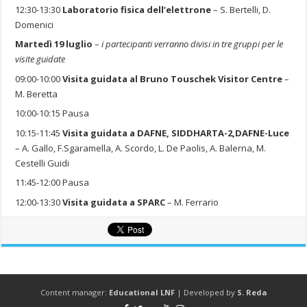
12:30-13:30
Laboratorio fisica dell’elettrone
– S. Bertelli, D.
Domenici
Martedì 19 luglio
–
i partecipanti verranno divisi in tre gruppi per le
visite guidate
09:00-10:00
Visita guidata al Bruno Touschek Visitor Centre
–
M. Beretta
10:00-10:15 Pausa
10:15-11:45
Visita guidata a DAFNE, SIDDHARTA-2,DAFNE-Luce
– A. Gallo, F.Sgaramella, A. Scordo, L. De Paolis, A. Balerna, M.
Cestelli Guidi
11:45-12:00 Pausa
12:00-13:30
Visita guidata a SPARC
– M. Ferrario
Content manager:
Educational LNF
| Developed by
S. Reda