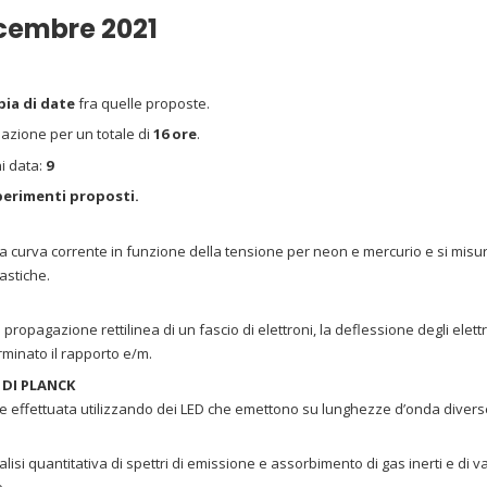
icembre 2021
ia di date
fra quelle proposte.
pazione per un totale di
16 ore
.
i data:
9
perimenti proposti.
a curva corrente in funzione della tensione per neon e mercurio e si misur
lastiche.
propagazione rettilinea di un fascio di elettroni, la deflessione degli elet
rminato il rapporto e/m.
DI PLANCK
ne effettuata utilizzando dei LED che emettono su lunghezze d’onda divers
lisi quantitativa di spettri di emissione e assorbimento di gas inerti e di 