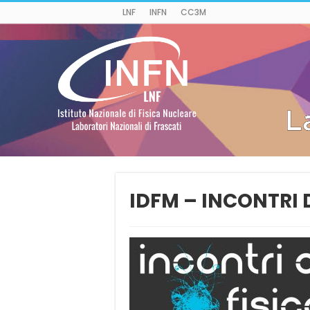
LNF
INFN
CC3M
IDFM – INCONTRI 