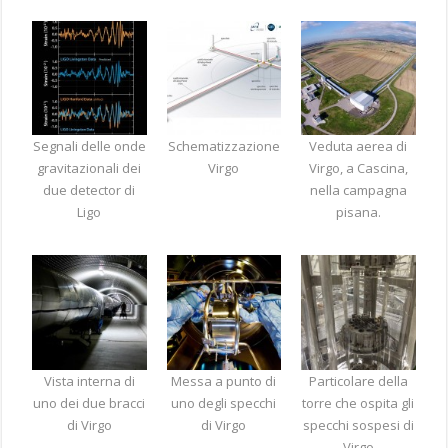
Segnali delle onde
Schematizzazione
Veduta aerea di
gravitazionali dei
Virgo
Virgo, a Cascina,
due detector di
nella campagna
Ligo
pisana.
Vista interna di
Messa a punto di
Particolare della
uno dei due bracci
uno degli specchi
torre che ospita gli
di Virgo
di Virgo
specchi sospesi di
Virgo