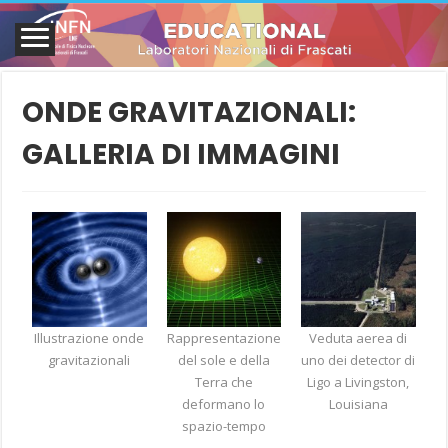
ONDE GRAVITAZIONALI:
GALLERIA DI IMMAGINI
Illustrazione onde
Rappresentazione
Veduta aerea di
gravitazionali
del sole e della
uno dei detector di
Terra che
Ligo a Livingston,
deformano lo
Louisiana
spazio-tempo