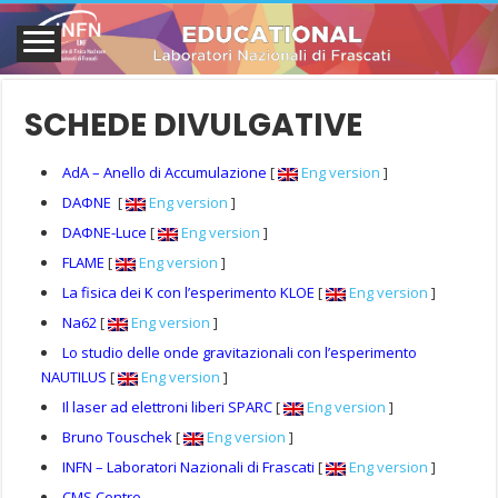
SCHEDE DIVULGATIVE
AdA – Anello di Accumulazione
[
Eng version
]
DAΦNE
[
Eng version
]
DAΦNE-Luce
[
Eng version
]
FLAME
[
Eng version
]
La fisica dei K con l’esperimento KLOE
[
Eng version
]
Na62
[
Eng version
]
Lo studio delle onde gravitazionali con l’esperimento
NAUTILUS
[
Eng version
]
Il laser ad elettroni liberi SPARC
[
Eng version
]
Bruno Touschek
[
Eng version
]
INFN – Laboratori Nazionali di Frascati
[
Eng version
]
CMS Centre