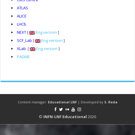
ATLAS
ALICE
LHCb
NEXT
[
Eng version
]
SCF_Lab
[
Eng version
]
XLab
[
Eng version
]
PADME
Content manager:
Educational LNF
| Developed by
S. Reda
©
INFN-LNF Educational
2026