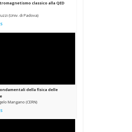
ttromagnetismo classico alla QED
ruzzi (Univ. di Padova)
ES
fondamentali della fisica delle
le
gelo Mangano (CERN)
ES