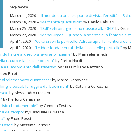
Stay tuned!
March 11, 2020 –
“Il mondo da un altro punto di vista: l’eredità di Ri
March 18, 2020 –
“Meccanica quantistica”
by Danilo Babusci
March 25, 2020 –
“Dall’elettromagnetismo classico alla QED”
by Giulio
March 27, 2020 –
“Mondi (ir)reali. Quando la scienza e la fantasia si 
April 1, 2020 –
“Curarsi con le particelle. Adroterapia, la frontiera della
April 3, 2020 –
“Le idee fondamentali della fisica delle particelle”
by M
ando fisici e archeologi lavorano insieme”
by Mariaelena Fedi
lla natura e la fisica moderna”
by Enrico Nardi
a e il lato violento dell’universo”
by Massimiliano Razzano
deo Balbi
 al teletrasporto quantistico”
by Marco Genovese
ing: è possibile fuggire dai buchi neri!”
by Catalina Curceanu
esca”
by Alessandro Ercolani
a”
by Pierluigi Campana
e fisica fondamentale”
by Gemma Testera
na del tempo
“
by Pasquale Di Nezza
ra”
by Fabio Bossi
ce Laser”
by Massimo Ferrario