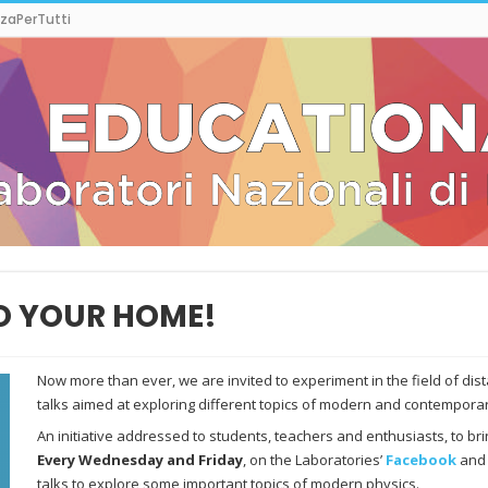
zaPerTutti
O YOUR HOME!
Now more than ever, we are invited to experiment in the field of dist
talks aimed at exploring different topics of modern and contemporar
An initiative addressed to students, teachers and enthusiasts, to brin
Every Wednesday and Friday
, on the Laboratories’
Facebook
an
talks to explore some important topics of modern physics.