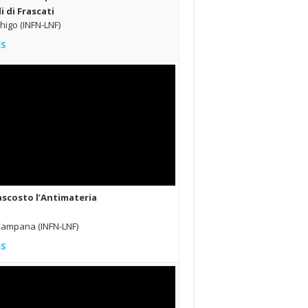
i di Frascati
igo (INFN-LNF)
ES
ascosto l’Antimateria
 Campana (INFN-LNF)
ES