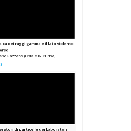
isica dei raggi gamma e il lato violento
verso
ano Razzano (Univ. e INFN Pisa)
ES
eratori di particelle dei Laboratori