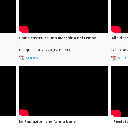
Come costruire una macchina del tempo
Alla ric
Pasquale Di Nezza (INFN-LNF)
Fabio Bos
SLIDES
SLID
Le Radiazioni che fanno bene
I Rivelat