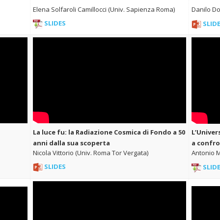
Elena Solfaroli Camillocci (Univ. Sapienza Roma)
Danilo Do
SLIDES
SLID
La luce fu: la Radiazione Cosmica di Fondo a 50
L’Univer
anni dalla sua scoperta
a confr
Nicola Vittorio (Univ. Roma Tor Vergata)
Antonio M
SLIDES
SLID