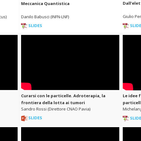
Dall’ele
Meccanica Quantistica
Giulio Pe
Danilo Babusci (INFN-LNF)
cus)
SLID
SLIDES
Curarsi con le particelle. Adroterapia, la
Le idee 
frontiera della lotta ai tumori
particel
Sandro Rossi (Direttore CNAO Pavia)
Michelan
SLIDES
SLID