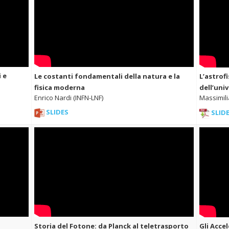
i e
Le costanti fondamentali della natura e la
L’astrof
fisica moderna
dell’uni
Enrico Nardi (INFN-LNF)
Massimili
SLIDES
SLID
Storia del Fotone: da Planck al teletrasporto
Gli Accel