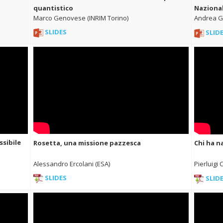
quantistico
Nazional
Marco Genovese (INRIM Torino)
Andrea Gh
SLIDES
SLID
ssibile
Rosetta, una missione pazzesca
Chi ha n
Alessandro Ercolani (ESA)
Pierluigi
SLIDES
SLID