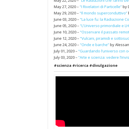
May 22, 2020 –
“Le Radiazioni che fanno b
May 27, 2020 –
“I Rivelatori di Particelle”
by 
May 29, 2020 –
“Il mondo superconduttivo”
June 03, 2020 –
“La luce fu: la Radiazione C
June 05, 2020 –
“L’Universo primordiale e LH
June 10, 2020 –
“Osservare il passato remot
June 12, 2020 –
“Vulcani, piramidi e sottosu
June 24, 2020 –
“Onde e barche”
by Alessan
July 01, 2020 –
“Guardando l’universo con o
July 03, 2020 –
“Arte e scienza: vedere l’invis
#scienza #ricerca #divulgazione