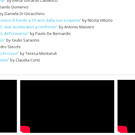
ene”
by Elena Solfaroli Camillocci
Danilo Domenici
by Daniele Di Gioacchino
osmica di Fondo a 50 anni dalla sua scoperta”
by Nicola Vittorio
C: due acceleratori a confronto”
by Antonio Masiero
o dell’Universo”
by Paolo De Bernardis
olo”
by Giulio Saracino
dro Stecchi
cchi nuovi”
by Teresa Montaruli
ibile”
by Claudia Conti