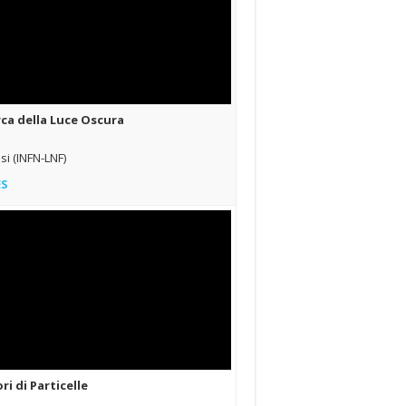
erca della Luce Oscura
si (INFN-LNF)
ES
ori di Particelle