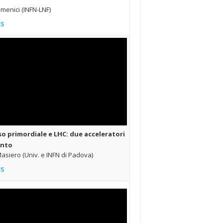
menici (INFN-LNF)
ES
so primordiale e LHC: due acceleratori
onto
asiero (Univ. e INFN di Padova)
ES