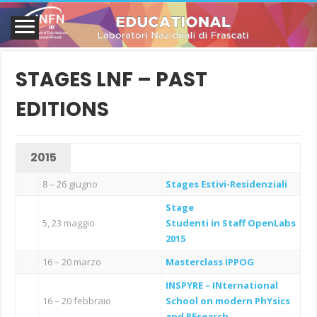
STAGES LNF – PAST
EDITIONS
2015
8 – 26 giugno
Stages Estivi-Residenziali
Stage
5, 23 maggio
Studenti in Staff OpenLabs
2015
16 – 20 marzo
Masterclass IPPOG
INSPYRE – INternational
16 – 20 febbraio
School on modern PhYsics
and REsearch