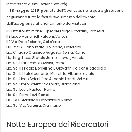
interessate e simulazione attività);
–
18 maggio 2019:
giornata dell’OpenLabs nella quale gli studenti
seguiranno tutte le fasi di svolgimento dell’evento:
dall’accoglienza all’orientamento dei visitatori.
IIS Istituto Istruzione Superiore Largo Brodolini, Pomezia
IIS Liceo Mancinelli Falconi, Velletri
IIS Via Delle Scienze, Colleferro
ITIS Itis S. Cannizzaro Colleferro, Colleferro
Lic. Cl. Liceo Classico Augusto Roma, Roma
Lic. Ling. Liceo Statale James Joyce, Ariccia
Lic. Sc. Francesco D’Assisi, Roma
Lic. Sc. Iis Paolo Borsellino E Giovanni Falcone, Zagarolo
Lic. Sc. Istituto Leonardo Murialdo, Albano Laziale
Lic. Sc. Liceo Scientifico Ascanio Landi, Velletri
Lic. Sc. Liceo Scientifico I Vian, Bracciano
Lic. Sc. Louis Pasteur, Roma
Lic. Sc. Primo Levi, Roma
LIC. SC. Stanislao Cannizzaro, Roma
Lic. Sc. Vito Volterra, Ciampino
Notte Europea dei Ricercatori