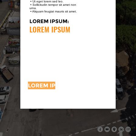
 • Ut eget lorem sed leo.
 • Sollicitudin tempor sit amet non 
urna. 
 • Aliquam feugiat mauris sit amet.
VISITOR IV
LOREM IPSUM:
LOREM IPSUM
NAUTILUS
DAFNE I
DAFNE II
LOREM IPSUM
DAFNE III
DAFNE IV
DAFNE V