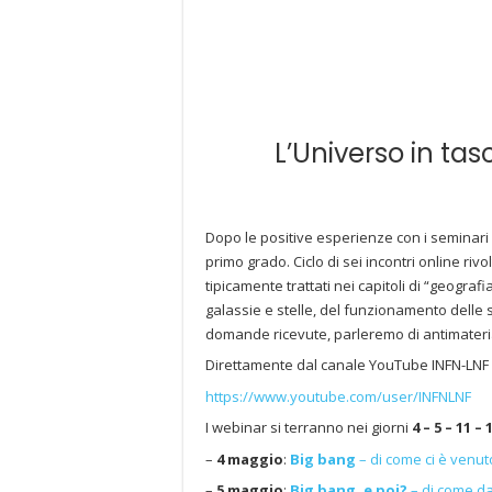
L’Universo in tas
Dopo le positive esperienze con i seminari p
primo grado. Ciclo di sei incontri online riv
tipicamente trattati nei capitoli di “geogra
galassie e stelle, del funzionamento delle s
domande ricevute, parleremo di antimateri
Direttamente dal canale YouTube INFN-LNF r
https://www.youtube.com/user/INFNLNF
I webinar si terranno nei giorni
4 – 5 – 11 –
–
4 maggio
:
Big bang
– di come ci è venut
–
5 maggio
:
Big bang, e poi?
– di come da