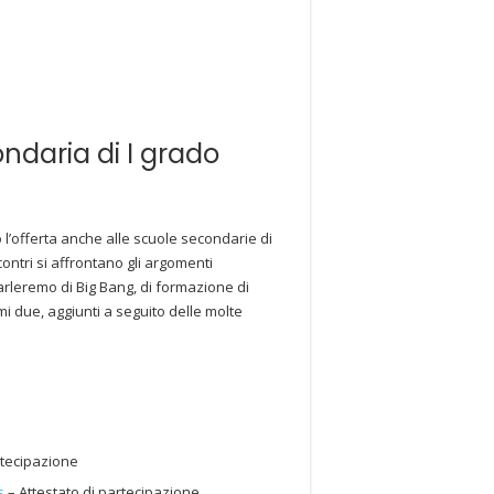
ondaria di I grado
o l’offerta anche alle scuole secondarie di
contri si affrontano gli argomenti
Parleremo di Big Bang, di formazione di
mi due, aggiunti a seguito delle molte
rtecipazione
s
– Attestato di partecipazione