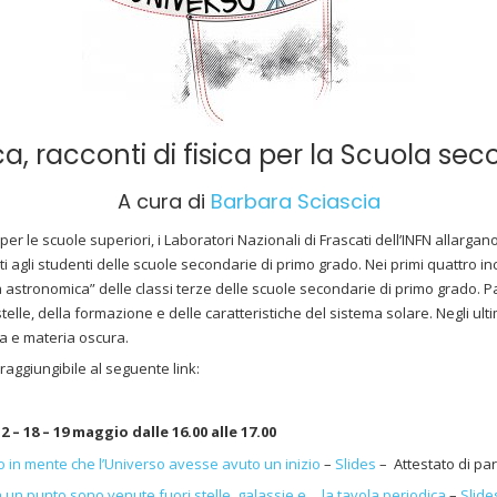
ca, racconti di fisica per la Scuola sec
A cura di
Barbara Sciascia
er le scuole superiori, i Laboratori Nazionali di Frascati dell’INFN allargan
olti agli studenti delle scuole secondarie di primo grado. Nei primi quattro in
fia astronomica” delle classi terze delle scuole secondarie di primo grado. 
telle, della formazione e delle caratteristiche del sistema solare. Negli ulti
a e materia oscura.
aggiungibile al seguente link:
 12 – 18 – 19 maggio dalle 16.00 alle 17.00
o in mente che l’Universo avesse avuto un inizio
–
Slides
– Attestato di pa
 un punto sono venute fuori stelle, galassie e… la tavola periodica
–
Slide