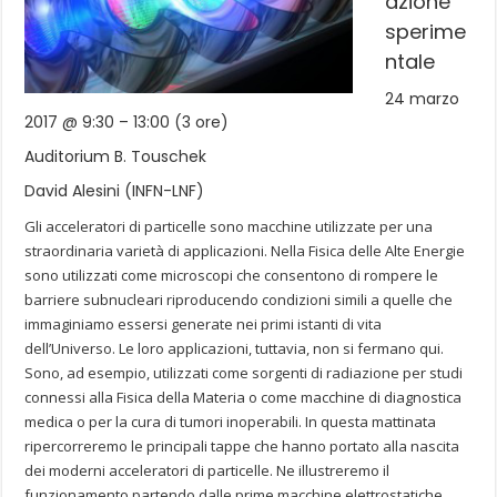
azione
sperime
ntale
24 marzo
2017 @ 9:30 – 13:00 (3 ore)
Auditorium B. Touschek
David Alesini (INFN-LNF)
Gli acceleratori di particelle sono macchine utilizzate per una
straordinaria varietà di applicazioni. Nella Fisica delle Alte Energie
sono utilizzati come microscopi che consentono di rompere le
barriere subnucleari riproducendo condizioni simili a quelle che
immaginiamo essersi generate nei primi istanti di vita
dell’Universo. Le loro applicazioni, tuttavia, non si fermano qui.
Sono, ad esempio, utilizzati come sorgenti di radiazione per studi
connessi alla Fisica della Materia o come macchine di diagnostica
medica o per la cura di tumori inoperabili. In questa mattinata
ripercorreremo le principali tappe che hanno portato alla nascita
dei moderni acceleratori di particelle. Ne illustreremo il
funzionamento partendo dalle prime macchine elettrostatiche