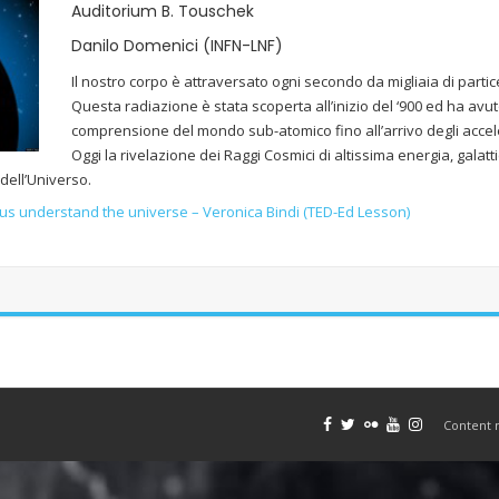
Auditorium B. Touschek
Danilo Domenici (INFN-LNF)
Il nostro corpo è attraversato ogni secondo da migliaia di parti
Questa radiazione è stata scoperta all’inizio del ‘900 ed ha av
comprensione del mondo sub-atomico fino all’arrivo degli acceler
Oggi la rivelazione dei Raggi Cosmici di altissima energia, galattic
 dell’Universo.
us understand the universe – Veronica Bindi (TED-Ed Lesson)
Content 