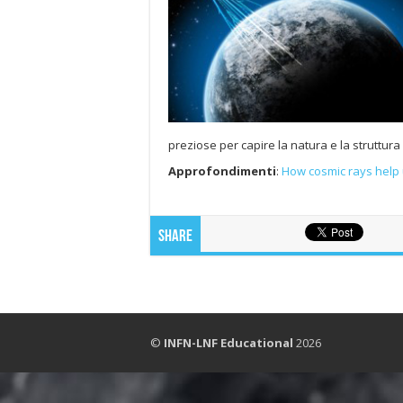
preziose per capire la natura e la struttura
Approfondimenti
:
How cosmic rays help 
Share
©
INFN-LNF Educational
2026