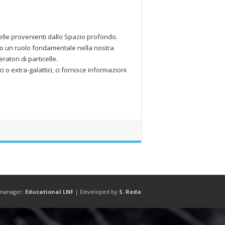
celle provenienti dallo Spazio profondo.
uto un ruolo fondamentale nella nostra
atori di particelle.
i o extra-galattici, ci fornisce informazioni
manager:
Educational LNF
| Developed by
S. Reda