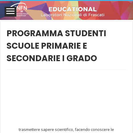
PROGRAMMA STUDENTI
SCUOLE PRIMARIE E
SECONDARIE I GRADO
Nell’ambito del progetto nazionale della CC3M
INFN Kids
, i LNF
organizzano visite guidate e lezioni sperimentali interattive
dedicate a temi di fisica generale e moderna rivolte alle allieve
e agli allievi delle scuole primarie e secondarie di I grado, con
l’obiettivo di coinvolgerli e appassionarli ai temi di fisica
generale e moderna.
Le principali missioni del progetto sono:
trasmettere sapere scientifico, facendo conoscere le