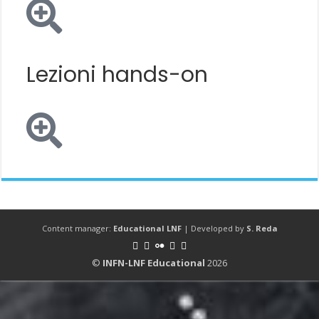
Lezioni hands-on
Content manager:
Educational LNF
| Developed by
S. Reda
©
INFN-LNF Educational
2026