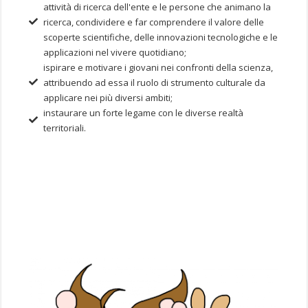
attività di ricerca dell'ente e le persone che animano la
ricerca, condividere e far comprendere il valore delle
scoperte scientifiche, delle innovazioni tecnologiche e le
applicazioni nel vivere quotidiano;
ispirare e motivare i giovani nei confronti della scienza,
attribuendo ad essa il ruolo di strumento culturale da
applicare nei più diversi ambiti;
instaurare un forte legame con le diverse realtà
territoriali.
Il progetto è frutto dell’esperienza pluridecennale dei LNF
che include le attività del progetto
EduKids
.
Per partecipare
è necessario inviare una richiesta compilando un modulo di
richiesta online. In base alla disponibilità e agli impegni dei
gruppi di ricerca, sarà nostra cura contattarvi sull’esito della
programmazione.